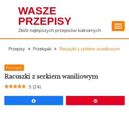
Skip
WASZE
to
content
PRZEPISY
Zbiór najlepszych przepisów kulinarnych.
Przepisy
Przekąski
Racuszki z serkiem waniliowym
Przekąski
Racuszki z serkiem waniliowym
5
(
24
)
Udostępnij
Przypnij