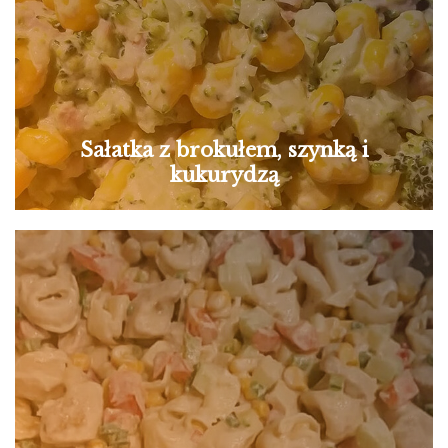
Sałatka z brokułem, szynką i
kukurydzą