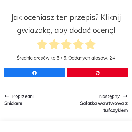
Jak oceniasz ten przepis? Kliknij
gwiazdkę, aby dodać ocenę!
Średnia głosów to
5
/ 5. Oddanych głosów:
24
Udostępnij
Przypnij
Zobacz
Poprzedni
Następny
Snickers
Sałatka warstwowa z
wpisy
tuńczykiem