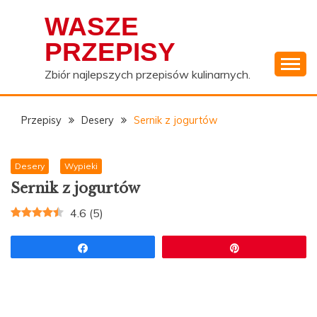
Skip
WASZE
to
content
PRZEPISY
Zbiór najlepszych przepisów kulinarnych.
Przepisy
Desery
Sernik z jogurtów
Desery
Wypieki
Sernik z jogurtów
4.6
(
5
)
Udostępnij
Przypnij