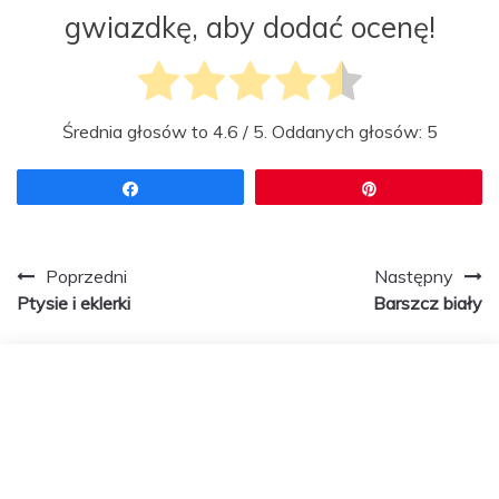
gwiazdkę, aby dodać ocenę!
Średnia głosów to
4.6
/ 5. Oddanych głosów:
5
Udostępnij
Przypnij
Zobacz
Poprzedni
Następny
Ptysie i eklerki
Barszcz biały
wpisy