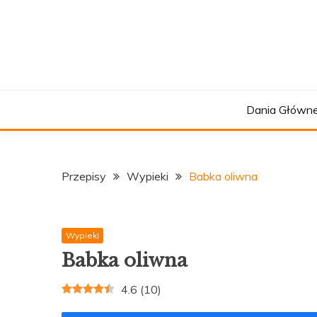
Skip
to
content
Dania Główn
Przepisy
Wypieki
Babka oliwna
Wypieki
Babka oliwna
4.6
(
10
)