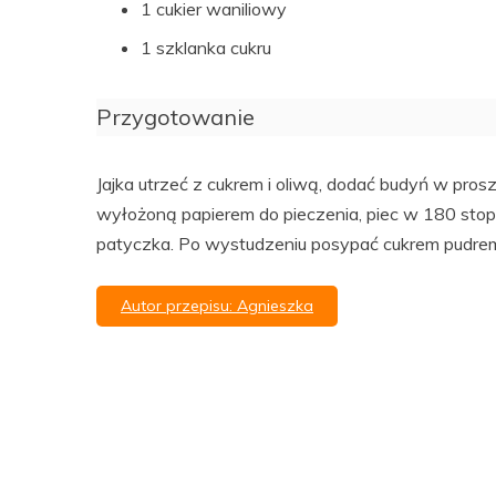
1 cukier waniliowy
1 szklanka cukru
Przygotowanie
Jajka utrzeć z cukrem i oliwą, dodać budyń w pros
wyłożoną papierem do pieczenia, piec w 180 stop
patyczka. Po wystudzeniu posypać cukrem pudrem
Autor przepisu: Agnieszka