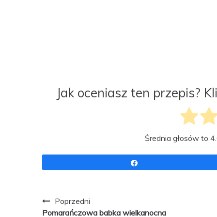
Jak oceniasz ten przepis? K
Średnia głosów to
4
Udostępnij
Zobacz
Poprzedni
Pomarańczowa babka wielkanocna